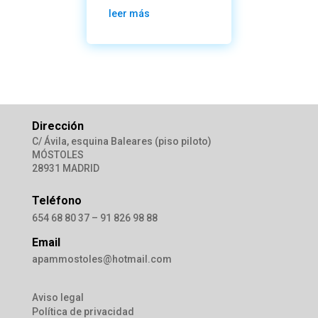
leer más
Dirección
C/ Ávila, esquina Baleares (piso piloto)
MÓSTOLES
28931 MADRID
Teléfono
654 68 80 37 – 91 826 98 88
Email
apammostoles@hotmail.com
Aviso legal
Política de privacidad